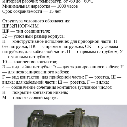
Интервал рабочих температур, от -60 до +60°С
Минимальная наработка — 1000 часов
Срок сохраняемости — 15 лет
Структура условного обозначения:
ШР32П10ЭГ4-HM
ШР — тип соединителя;
32 — условный размер корпуса;
П — конструктивное исполнение: для приборной части: П —
без патрубка; ПК — с прямым патрубком; СК — с угловым
патрубком; для кабельной части: П — с прямым патрубком; У
— с угловым патрубком;
10 — количество контактов;
Э — вид гайки патрубка: Э — для экранированного кабеля; Н
— для неэкранированного кабеля;
Г — вид контактов: для приборной части: Г — розетка, Ш —
вилка; для кабельной части: Ш — розетка, Г — вилка;
4 — обозначение сочетания контактов (условное число);
Н — покрытие контактов никель;
М — пластмассовый корпус.