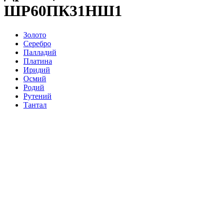
ШР60ПК31НШ1
Золото
Серебро
Палладий
Платина
Иридий
Осмий
Родий
Рутений
Тантал