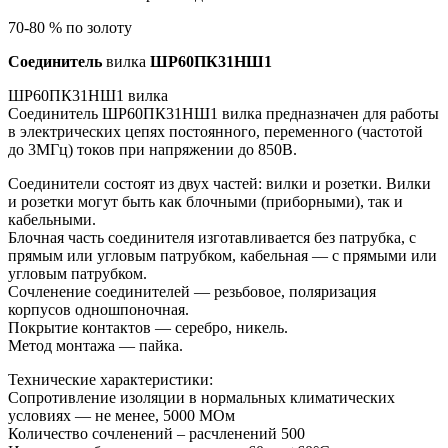
70-80 % по золоту
Соединитель
вилка
ШР60ПК31НШ1
ШР60ПК31НШ1 вилка
Соединитель ШР60ПК31НШ1 вилка предназначен для работы
в электрических цепях постоянного, переменного (частотой
до 3МГц) токов при напряжении до 850В.
Соединители состоят из двух частей: вилки и розетки. Вилки
и розетки могут быть как блочными (приборными), так и
кабельными.
Блочная часть соединителя изготавливается без патрубка, с
прямым или угловым патрубком, кабельная — с прямыми или
угловым патрубком.
Сочленение соединителей — резьбовое, поляризация
корпусов одношпоночная.
Покрытие контактов — серебро, никель.
Метод монтажа — пайка.
Технические характеристики:
Сопротивление изоляции в нормальных климатических
условиях — не менее, 5000 МОм
Количество сочленений – расчленений 500