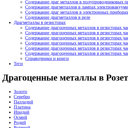
Содержание драг металлов в полупроводниковых п
Содержание драгметаллов в лампах электровакуум
Содержание драг металлов в электронных прибора
Содержание драгметаллов в реле
Драгметаллы в резисторах
Содержание драгоценных металлов в резисторах час
Содержание драгоценных металлов в резисторах час
Содержание драгоценных металлов в резисторах час
Содержание драгоценных металлов в резисторах час
Содержание драгоценных металлов в резисторах час
Содержание драгоценных металлов в резисторах час
Справочники и книги
Теги
Драгоценные металлы в Роз
Золото
Серебро
Палладий
Платина
Иридий
Осмий
Родий
Рутений