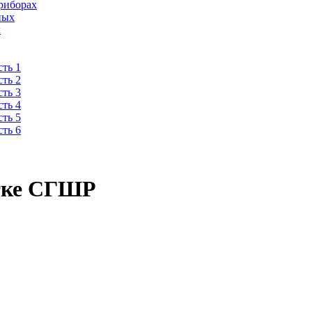
риборах
ных
х
ть 1
ть 2
ть 3
ть 4
ть 5
ть 6
етке СГШР