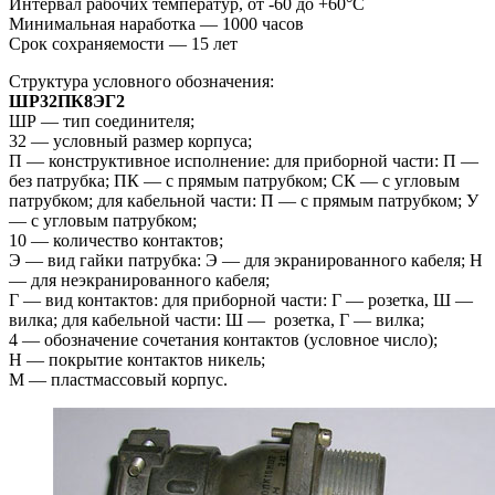
Интервал рабочих температур, от -60 до +60°С
Минимальная наработка — 1000 часов
Срок сохраняемости — 15 лет
Структура условного обозначения:
ШР32ПК8ЭГ2
ШР — тип соединителя;
32 — условный размер корпуса;
П — конструктивное исполнение: для приборной части: П —
без патрубка; ПК — с прямым патрубком; СК — с угловым
патрубком; для кабельной части: П — с прямым патрубком; У
— с угловым патрубком;
10 — количество контактов;
Э — вид гайки патрубка: Э — для экранированного кабеля; Н
— для неэкранированного кабеля;
Г — вид контактов: для приборной части: Г — розетка, Ш —
вилка; для кабельной части: Ш — розетка, Г — вилка;
4 — обозначение сочетания контактов (условное число);
Н — покрытие контактов никель;
М — пластмассовый корпус.