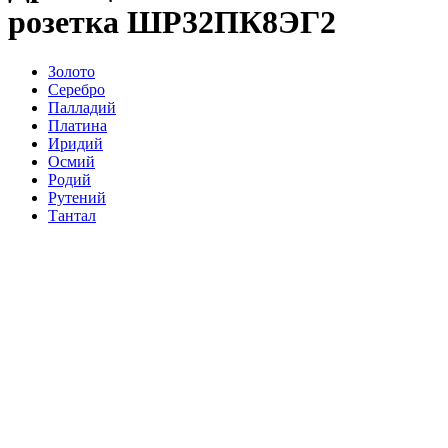
розетка ШР32ПК8ЭГ2
Золото
Серебро
Палладий
Платина
Иридий
Осмий
Родий
Рутений
Тантал