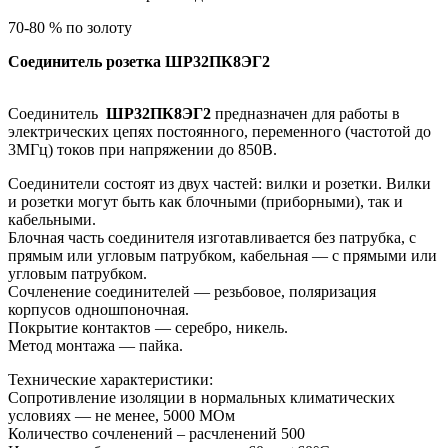
70-80 % по золоту
Соединитель
розетка
ШР32ПК8ЭГ2
Соединитель
ШР32ПК8ЭГ2
предназначен для работы в
электрических цепях постоянного, переменного (частотой до
3МГц) токов при напряжении до 850В.
Соединители состоят из двух частей: вилки и розетки. Вилки
и розетки могут быть как блочными (приборными), так и
кабельными.
Блочная часть соединителя изготавливается без патрубка, с
прямым или угловым патрубком, кабельная — с прямыми или
угловым патрубком.
Сочленение соединителей — резьбовое, поляризация
корпусов одношпоночная.
Покрытие контактов — серебро, никель.
Метод монтажа — пайка.
Технические характеристики:
Сопротивление изоляции в нормальных климатических
условиях — не менее, 5000 МОм
Количество сочленений – расчленений 500