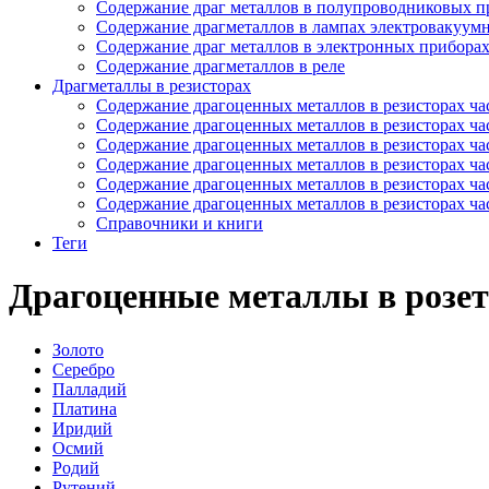
Содержание драг металлов в полупроводниковых п
Содержание драгметаллов в лампах электровакуум
Содержание драг металлов в электронных прибора
Содержание драгметаллов в реле
Драгметаллы в резисторах
Содержание драгоценных металлов в резисторах час
Содержание драгоценных металлов в резисторах час
Содержание драгоценных металлов в резисторах час
Содержание драгоценных металлов в резисторах час
Содержание драгоценных металлов в резисторах час
Содержание драгоценных металлов в резисторах час
Справочники и книги
Теги
Драгоценные металлы в роз
Золото
Серебро
Палладий
Платина
Иридий
Осмий
Родий
Рутений