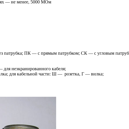
ях — не менее, 5000 МОм
з патрубка; ПК — с прямым патрубком; СК — с угловым патрубк
— для неэкранированного кабеля;
лка; для кабельной части: Ш — розетка, Г — вилка;