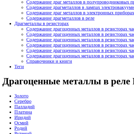
Содержание драг металлов в полупроводниковых п
Содержание драгметаллов в лампах электровакуум
Содержание драг металлов в электронных прибора
Содержание драгметаллов в реле
Драгметаллы в резисторах
Содержание драгоценных металлов в резисторах час
Содержание драгоценных металлов в резисторах час
Содержание драгоценных металлов в резисторах час
Содержание драгоценных металлов в резисторах час
Содержание драгоценных металлов в резисторах час
Содержание драгоценных металлов в резисторах час
Справочники и книги
Теги
Драгоценные металлы в реле
Золото
Серебро
Палладий
Платина
Иридий
Осмий
Родий
Рутений