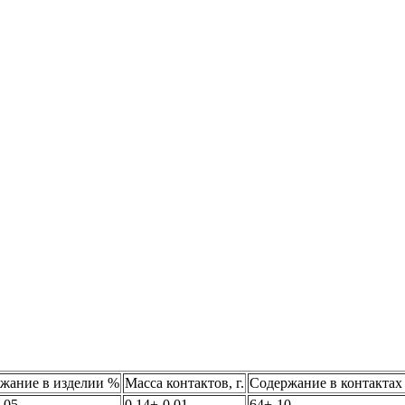
жание в изделии %
Масса контактов, г.
Содержание в контактах
,05
0,14+-0,01
64+-10