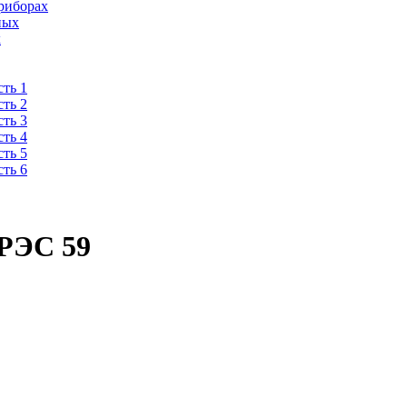
риборах
ных
х
ть 1
ть 2
ть 3
ть 4
ть 5
ть 6
 РЭС 59