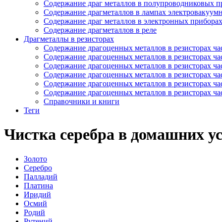
Содержание драг металлов в полупроводниковых п
Содержание драгметаллов в лампах электровакуум
Содержание драг металлов в электронных прибора
Содержание драгметаллов в реле
Драгметаллы в резисторах
Содержание драгоценных металлов в резисторах час
Содержание драгоценных металлов в резисторах час
Содержание драгоценных металлов в резисторах час
Содержание драгоценных металлов в резисторах час
Содержание драгоценных металлов в резисторах час
Содержание драгоценных металлов в резисторах час
Справочники и книги
Теги
Чистка серебра в домашних у
Золото
Серебро
Палладий
Платина
Иридий
Осмий
Родий
Рутений