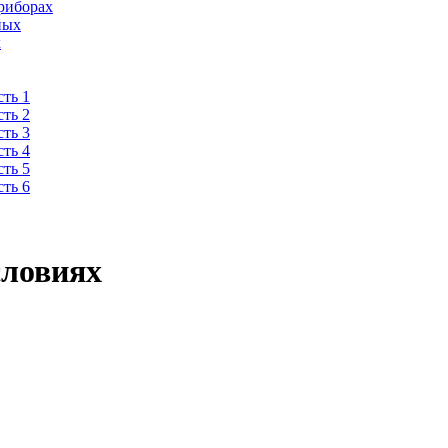
риборах
ных
х
ть 1
ть 2
ть 3
ть 4
ть 5
ть 6
словиях