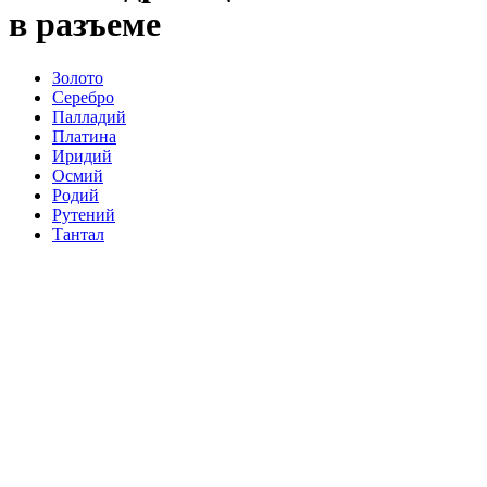
в разъеме
Золото
Серебро
Палладий
Платина
Иридий
Осмий
Родий
Рутений
Тантал