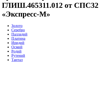
ГЛИШ.465311.012 от СПС32
«Экспресс-М»
Золото
Серебро
Палладий
Платина
Иридий
Осмий
Родий
Рутений
Тантал