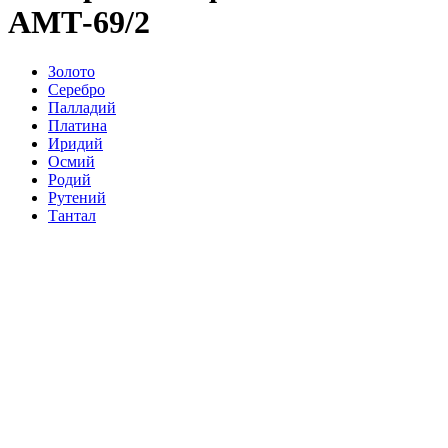
АМТ-69/2
Золото
Серебро
Палладий
Платина
Иридий
Осмий
Родий
Рутений
Тантал