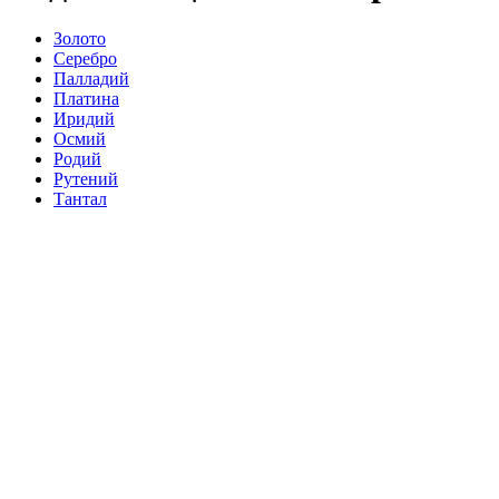
Золото
Серебро
Палладий
Платина
Иридий
Осмий
Родий
Рутений
Тантал