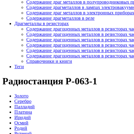
Содержание драг металлов в полупроводниковых п
Содержание драгметаллов в лампах электровакуум
Содержание драг металлов в электронных прибора
Содержание драгметаллов в реле
Драгметаллы в резисторах
Содержание драгоценных металлов в резисторах час
Содержание драгоценных металлов в резисторах час
Содержание драгоценных металлов в резисторах час
Содержание драгоценных металлов в резисторах час
Содержание драгоценных металлов в резисторах час
Содержание драгоценных металлов в резисторах час
Справочники и книги
Теги
Радиостанция Р-063-1
Золото
Серебро
Палладий
Платина
Иридий
Осмий
Родий
Рутений