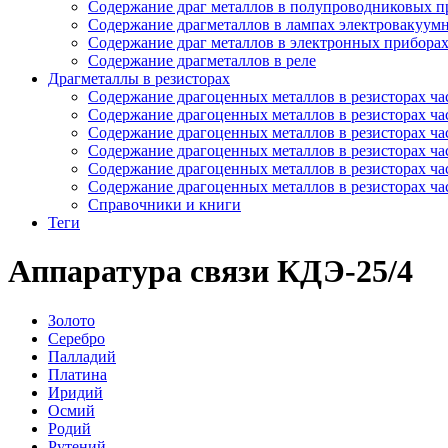
Содержание драг металлов в полупроводниковых п
Содержание драгметаллов в лампах электровакуум
Содержание драг металлов в электронных прибора
Содержание драгметаллов в реле
Драгметаллы в резисторах
Содержание драгоценных металлов в резисторах час
Содержание драгоценных металлов в резисторах час
Содержание драгоценных металлов в резисторах час
Содержание драгоценных металлов в резисторах час
Содержание драгоценных металлов в резисторах час
Содержание драгоценных металлов в резисторах час
Справочники и книги
Теги
Аппаратура связи КДЭ-25/4
Золото
Серебро
Палладий
Платина
Иридий
Осмий
Родий
Рутений