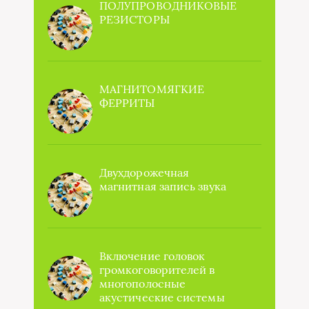
ПОЛУПРОВОДНИКОВЫЕ
РЕЗИСТОРЫ
МАГНИТОМЯГКИЕ
ФЕРРИТЫ
Двухдорожечная
магнитная запись звука
Включение головок
громкоговорителей в
многополосные
акустические системы