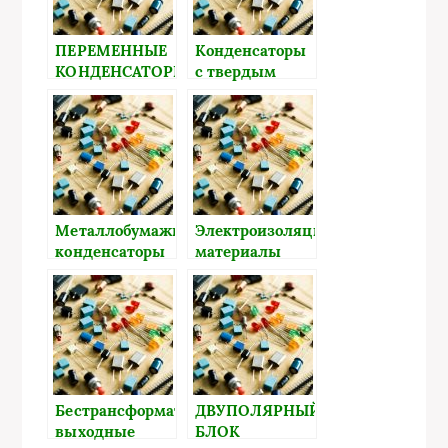
ПЕРЕМЕННЫЕ
Конденсаторы
КОНДЕНСАТОРЫ
с твердым
неорганическим
диэлектриком
Металлобумажные
Электроизоляционные
конденсаторы
материалы
Бестрансформаторные
ДВУПОЛЯРНЫЙ
выходные
БЛОК